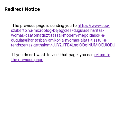
Redirect Notice
The previous page is sending you to
https://www.seo-
szakerto.hu/microblog-bejegyzes/dugulaselharitas-
womas-csatornatisztitassal-modern-megoldasok-a-
dugulaselharitasban-amikor-a-nyomas-alatt-tisztul-a-
rendszer/szigethalom/JUY2JTE4LnglODglNUMlOEUlO
If you do not want to visit that page, you can
return to
the previous page
.